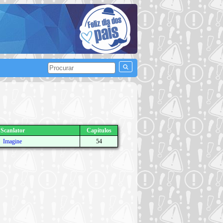
Scanlator
Capítulos
Imagine
54