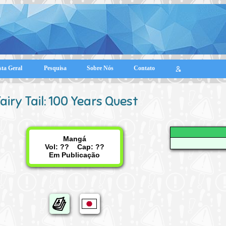
sta Geral
Pesquisa
Sobre Nós
Contato
airy Tail: 100 Years Quest
Mangá
Vol: ?? Cap: ??
Em Publicação