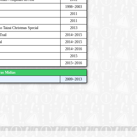
1998~2003
2011
2011
no Taizai Christmas Special
2013
Trail
2014~2015
al
2014~2015
2014~2016
2015
2015~2016
as Mídias
2009~2013