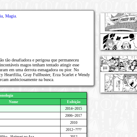
ia
,
Magia
.
o tão desafiadora e perigosa que permaneceu
ncontáveis magos tenham tentado atingir esse
inaram em uma derrota esmagadora ou pior. No
y Heartfilia, Gray Fullbuster, Erza Scarlet e Wendy
arcam ambiciosamente na busca.
onologia
Nome
Exibição
2014~2015
2006~2017
2010
2012~????
 Miko - Hajimari no Asa
2012