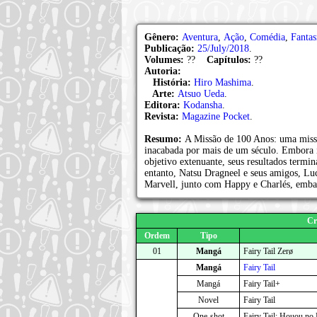
Gênero:
Aventura
,
Ação
,
Comédia
,
Fantas
Publicação:
25/July/2018
.
Volumes:
??
Capítulos:
??
Autoria:
História:
Hiro Mashima
.
Arte:
Atsuo Ueda
.
Editora:
Kodansha
.
Revista:
Magazine Pocket
.
Resumo:
A Missão de 100 Anos: uma missã
inacabada por mais de um século. Embora i
objetivo extenuante, seus resultados term
entanto, Natsu Dragneel e seus amigos, Luc
Marvell, junto com Happy e Charlés, emb
Cr
Ordem
Tipo
01
Mangá
Fairy Tail Zerø
Mangá
Fairy Tail
Mangá
Fairy Tail+
Novel
Fairy Tail
One-shot
Fairy Tail: Houou no