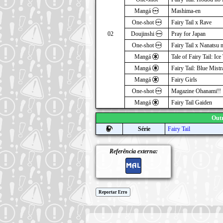
Mangá
Mashima-en
One-shot
Fairy Tail x Rave
02
Doujinshi
Pray for Japan
One-shot
Fairy Tail x Nanatsu 
Mangá
Tale of Fairy Tail: Ice 
Mangá
Fairy Tail: Blue Mistr
Mangá
Fairy Girls
One-shot
Magazine Ohanami!!
Mangá
Fairy Tail Gaiden
Outr
Série
Fairy Tail
Referência externa:
Reportar Erro