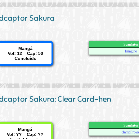
dcaptor Sakura
Scanlator
Mangá
Imagine
Vol: 12 Cap: 50
Concluído
dcaptor Sakura: Clear Card-hen
Scanlator
Mangá
clampProjec
Vol: ?? Cap: ??