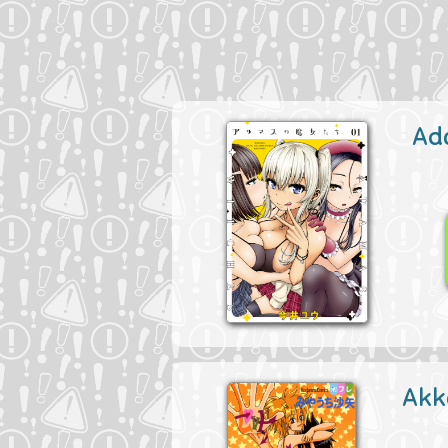
Ad
Akk