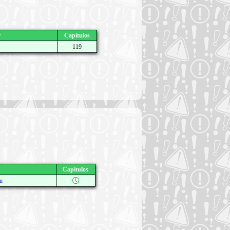
r
Capítulos
119
Capítulos
n