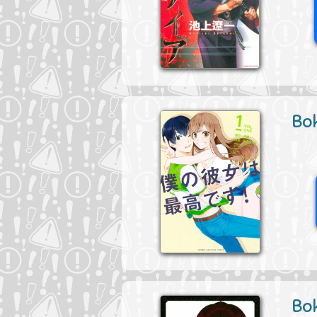
Bok
Bok