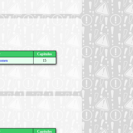
r
Capítulos
tomen
15
r
Capítulos