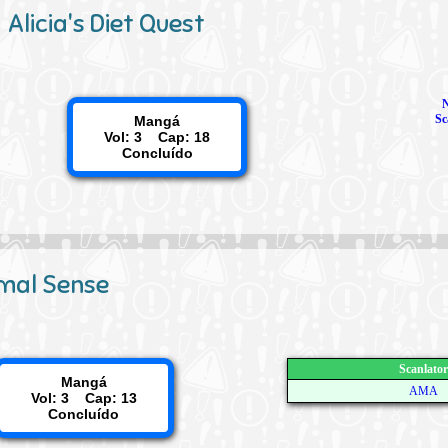
Alicia's Diet Quest
Sc
Mangá
Vol: 3 Cap: 18
Concluído
mal Sense
Scanlator
Mangá
AMA
Vol: 3 Cap: 13
Concluído