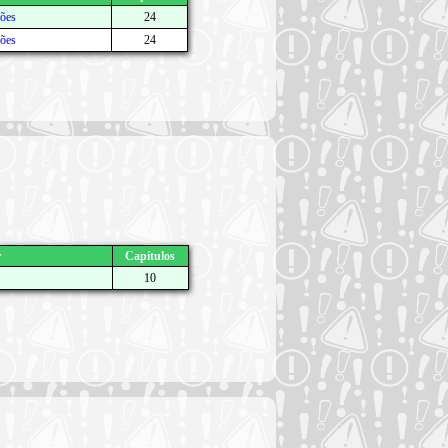
ções
24
ções
24
r
Capítulos
10