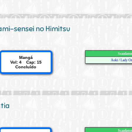
mi-sensei no Himitsu
Scanlato
Mangá
Aoki
/
Lady O
Vol: 4 Cap: 15
Concluído
tia
Scanlato