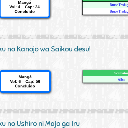
Mangá
Bruce Tradu
Vol: 4 Cap: 24
Concluído
Bruce Tradu
u no Kanojo wa Saikou desu!
Scanlato
Mangá
Allen
Vol: 6 Cap: 56
Concluído
u no Ushiro ni Majo ga Iru