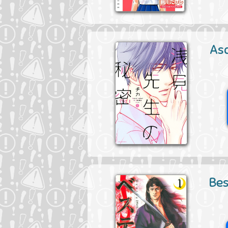
Asa
Bes