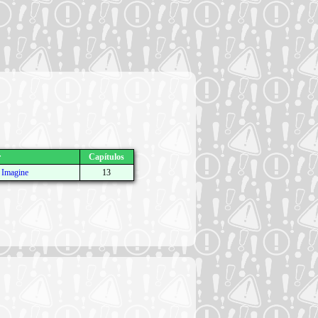
r
Capítulos
/
Imagine
13