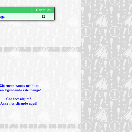
Capítulos
egai
12
Não encontramos nenhum
an legendando este mangá!
Conhece algum?
Avise-nos clicando aqui!