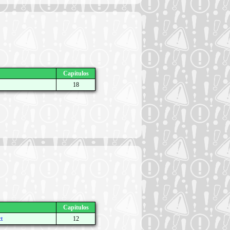
Capítulos
18
Capítulos
t
12