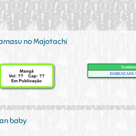
amasu no Majotachi
Scanlato
Mangá
DAIRUSCANS
Vol: ?? Cap: ??
Em Publicação
an baby