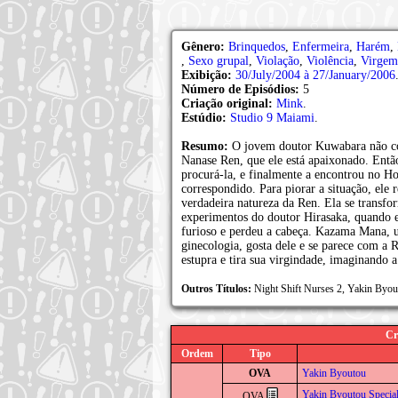
Gênero:
Brinquedos
,
Enfermeira
,
Harém
,
,
Sexo grupal
,
Violação
,
Violência
,
Virgem
Exibição:
30/July/2004 à 27/January/2006
Número de Episódios:
5
Criação original:
Mink
.
Estúdio:
Studio 9 Maiami
.
Resumo:
O jovem doutor Kuwabara não c
Nanase Ren, que ele está apaixonado. Entã
procurá-la, e finalmente a encontrou no Ho
correspondido. Para piorar a situação, ele
verdadeira natureza da Ren. Ela se transf
experimentos do doutor Hirasaka, quando el
furioso e perdeu a cabeça. Kazama Mana, 
ginecologia, gosta dele e se parece com a
estupra e tira sua virgindade, imaginando a
Outros Títulos:
Night Shift Nurses 2, Yakin
Cr
Ordem
Tipo
OVA
Yakin Byoutou
Yakin Byoutou Specia
OVA