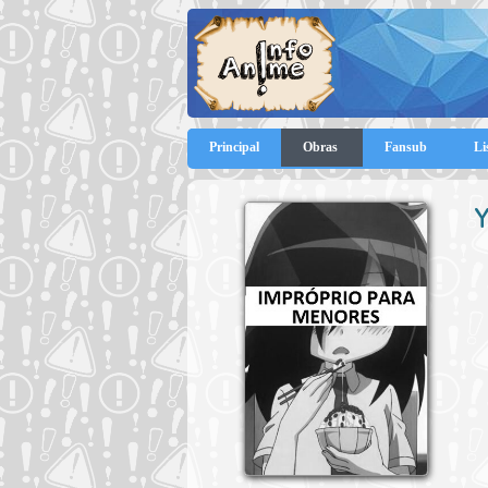
Principal
Obras
Fansub
Li
Y