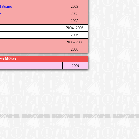
d Scenes
2003
e
2005
2005
2004~2006
2006
2005~2006
2006
as Mídias
2000