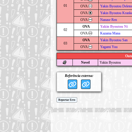
01
OVA
Yakin Byoutou Delete
OVA
Yakin Byoutou Krank
OVA
Nanase Ren
OVA
Yakin Byoutou Ni
02
OVA
Kazama Mana
OVA
Yakin Byoutou San
03
OVA
Yagami Yuu
Outr
Novel
Yakin Byoutou
Referência externa:
Reportar Erro