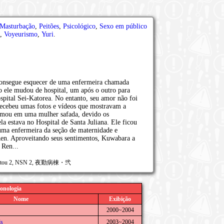
Masturbação
,
Peitões
,
Psicológico
,
Sexo em público
,
Voyeurismo
,
Yuri
.
.
onsegue esquecer de uma enfermeira chamada
o ele mudou de hospital, um após o outro para
spital Sei-Katorea. No entanto, seu amor não foi
 recebeu umas fotos e vídeos que mostravam a
ormou em uma mulher safada, devido os
a estava no Hospital de Santa Juliana. Ele ficou
uma enfermeira da seção de maternidade e
 Ren. Aproveitando seus sentimentos, Kuwabara a
 Ren...
 Byoutou 2, NSN 2, 夜勤病棟・弐
onologia
Nome
Exibição
2000~2004
ls
2003~2004