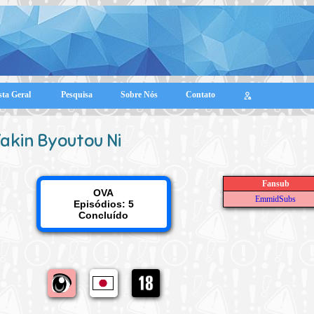
sta Geral
Pesquisa
Sobre Nós
Contato
akin Byoutou Ni
Fansub
OVA
EmmidSubs
Episódios: 5
Concluído