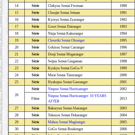
14
Série
Chikyuu Sentai Fiveman
1990
15
Série
Choujin Sentai Jetman
1991
16
Série
Kyoryu Sentai Zyuranger
1992
17
Série
Gosei Sentai Dairanger
1993
18
Série
Ninja Sentai Kakuranger
1994
19
Série
Chouriki Sentai Ohranger
1995
20
Série
Gekisou Sentai Carranger
1996
21
Série
Denji Sentai Megaranger
1997
22
Série
Seijuu Sentai Gingaman
1998
23
Série
Kyukyu Sentai GoGo-V
1999
24
Série
Mirai Sentai Timeranger
2000
25
Série
Hyakujuu Sentai Gaoranger
2001
Série
Ninpuu Sentai Hurricaneger
2002
26
Ninpuu Sentai Hurricaneger: 10 YEARS
Filme
2013
AFTER
27
Série
Bakuryuu Sentai Abaranger
2003
28
Série
Tokusou Sentai Dekaranger
2004
29
Série
Mahou Sentai Magiranger
2005
30
Série
GoGo Sentai Boukenger
2006