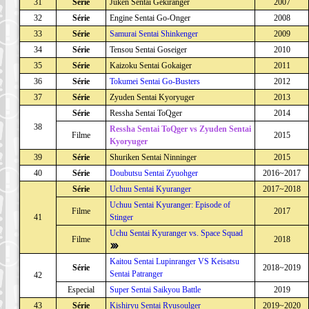
31
Série
Juken Sentai Gekiranger
2007
32
Série
Engine Sentai Go-Onger
2008
33
Série
Samurai Sentai Shinkenger
2009
34
Série
Tensou Sentai Goseiger
2010
35
Série
Kaizoku Sentai Gokaiger
2011
36
Série
Tokumei Sentai Go-Busters
2012
37
Série
Zyuden Sentai Kyoryuger
2013
Série
Ressha Sentai ToQger
2014
38
Ressha Sentai ToQger vs Zyuden Sentai
Filme
2015
Kyoryuger
39
Série
Shuriken Sentai Ninninger
2015
40
Série
Doubutsu Sentai Zyuohger
2016~2017
Série
Uchuu Sentai Kyuranger
2017~2018
Uchuu Sentai Kyuranger: Episode of
Filme
2017
41
Stinger
Uchu Sentai Kyuranger vs. Space Squad
Filme
2018
Kaitou Sentai Lupinranger VS Keisatsu
Série
2018~2019
Sentai Patranger
42
Especial
Super Sentai Saikyou Battle
2019
43
Série
Kishiryu Sentai Ryusoulger
2019~2020