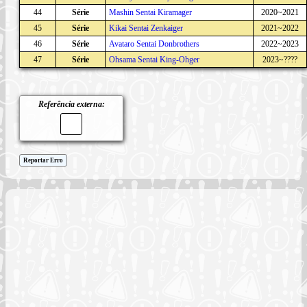
44
Série
Mashin Sentai Kiramager
2020~2021
45
Série
Kikai Sentai Zenkaiger
2021~2022
46
Série
Avataro Sentai Donbrothers
2022~2023
47
Série
Ohsama Sentai King-Ohger
2023~????
Referência externa:
Reportar Erro