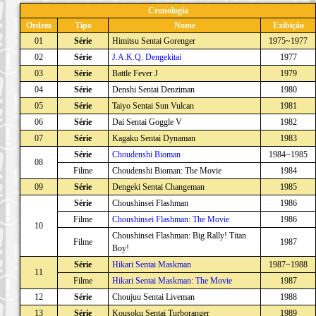
Cronologia
Ordem
Tipo
Nome
Exibição
01
Série
Himitsu Sentai Gorenger
1975~1977
02
Série
J.A.K.Q. Dengekitai
1977
03
Série
Battle Fever J
1979
04
Série
Denshi Sentai Denziman
1980
05
Série
Taiyo Sentai Sun Vulcan
1981
06
Série
Dai Sentai Goggle V
1982
07
Série
Kagaku Sentai Dynaman
1983
Série
Choudenshi Bioman
1984~1985
08
Filme
Choudenshi Bioman: The Movie
1984
09
Série
Dengeki Sentai Changeman
1985
Série
Choushinsei Flashman
1986
Filme
Choushinsei Flashman: The Movie
1986
10
Choushinsei Flashman: Big Rally! Titan
Filme
1987
Boy!
Série
Hikari Sentai Maskman
1987~1988
11
Filme
Hikari Sentai Maskman: The Movie
1987
12
Série
Choujuu Sentai Liveman
1988
13
Série
Kousoku Sentai Turboranger
1989