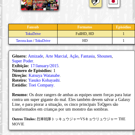
Fansub
Formatos
Episódios
TokuDrive
FullHD, HD
1
Tavora-kun
/
TokuDrive
HD
1
Gênero:
Amizade
,
Arte Marcial
,
Ação
,
Fantasia
,
Shounen
,
Super Poder
.
Exibição:
17/January/2015
.
Número de Episódios:
1
Direção:
Katsuya Watanabe
.
Roteiro:
Yasuko Kobayashi
.
Estúdio:
Toei Company
.
Resumo:
Os doze rangers de ambas as equipes unem forças para lutar
contra um super gigante do mal. Eles também devem salvar a Galaxy
Line, e para piorar a situação, os cinco principais ToQgers são
transformados em crianças por um monstro das sombras.
Outros Títulos:
烈車戦隊トッキュウジャーVSキョウリュウジャー THE
MOVIE