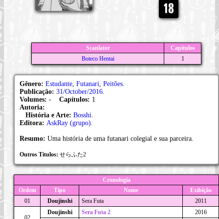
Scanlator
Capítulos
Boteco Hentai
1
Gênero:
Estudante
,
Futanari
,
Peitões
.
Publicação:
31/October/2016
.
Volumes:
-
Capítulos:
1
Autoria:
História e Arte:
Bosshi
.
Editora:
AskRay (grupo)
.
Resumo:
Uma história de uma futanari colegial e sua parceira.
Outros Títulos:
せらふた2
Cronologia
Ordem
Tipo
Nome
Exibição
01
Doujinshi
Sera Futa
2011
Doujinshi
Sera Futa 2
2016
02