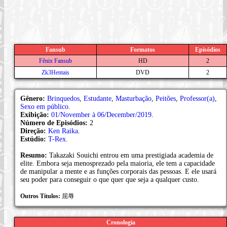
Fansub
Formatos
Episódios
Fênix Fansub
HD
2
Zk3Hentais
DVD
2
Gênero:
Brinquedos
,
Estudante
,
Masturbação
,
Peitões
,
Professor(a)
,
Sexo em público
.
Exibição:
01/November à 06/December/2019
.
Número de Episódios:
2
Direção:
Ken Raika
.
Estúdio:
T-Rex
.
Resumo:
Takazaki Souichi entrou em uma prestigiada academia de
elite. Embora seja menosprezado pela maioria, ele tem a capacidade
de manipular a mente e as funções corporais das pessoas. E ele usará
seu poder para conseguir o que quer que seja a qualquer custo.
Outros Títulos:
屈辱
Cronologia