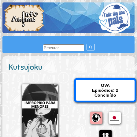
Kutsujoku
OVA
Episódios: 2
Concluído