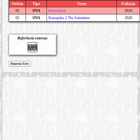
Ordem
Tipo
Nome
Exibição
01
OVA
Kutsujoku
2019
02
OVA
Kutsujoku 2 The Animation
2020
Referência externa:
Reportar Erro