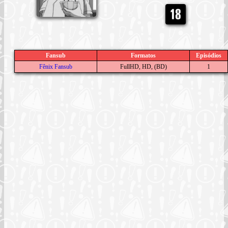
Fansub
Formatos
Episódios
Fênix Fansub
FullHD, HD, (BD)
1