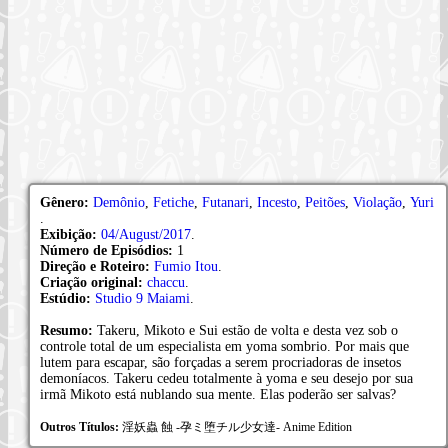
Gênero:
Demônio
,
Fetiche
,
Futanari
,
Incesto
,
Peitões
,
Violação
,
Yuri
.
Exibição:
04/August/2017
.
Número de Episódios:
1
Direção e Roteiro:
Fumio Itou
.
Criação original:
chaccu
.
Estúdio:
Studio 9 Maiami
.
Resumo:
Takeru, Mikoto e Sui estão de volta e desta vez sob o
controle total de um especialista em yoma sombrio. Por mais que
lutem para escapar, são forçadas a serem procriadoras de insetos
demoníacos. Takeru cedeu totalmente à yoma e seu desejo por sua
irmã Mikoto está nublando sua mente. Elas poderão ser salvas?
Outros Títulos:
淫妖蟲 蝕 -孕ミ堕チル少女達- Anime Edition