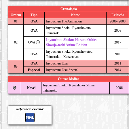
Cronologia
Ordem
Tipo
Nome
Exibição
01
OVA
Inyouchuu The Animation
2006~2008
Inyouchuu Shoku: Ryoushokutou
OVA
2008
Taimaroku
Inyouchuu Shoku: Harami Ochiru
02
OVA
2017
Shoujo-tachi Anime Edition
Inyouchuu Shoku: Ryoushokutou
OVA
2010
Taimaroku - Kanzenhan
OVA
Inyouchuu Etsu
2011
03
Especial
Inyouchuu Etsu Special
2014
Outras Mídias
Inyouchuu Shoku: Ryoushoku Shima
Novel
2006
Taimaroku
Referência externa: