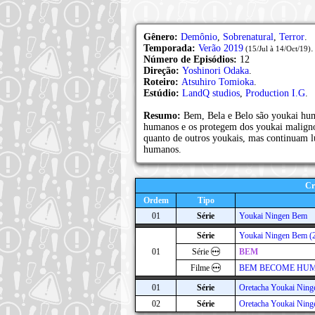
Gênero:
Demônio
,
Sobrenatural
,
Terror
.
Temporada:
Verão 2019
.
(15/Jul à 14/Oct/19)
Número de Episódios:
12
Direção:
Yoshinori Odaka
.
Roteiro:
Atsuhiro Tomioka
.
Estúdio:
LandQ studios
,
Production I.G
.
Resumo:
Bem, Bela e Belo são youkai hum
humanos e os protegem dos youkai maligno
quanto de outros youkais, mas continuam l
humanos.
Cr
Ordem
Tipo
01
Série
Youkai Ningen Bem
Série
Youkai Ningen Bem (
01
Série
BEM
Filme
BEM BECOME HU
01
Série
Oretacha Youkai Ning
02
Série
Oretacha Youkai Ning