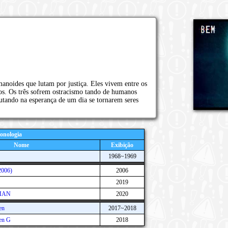
anoides que lutam por justiça. Eles vivem entre os
s. Os três sofrem ostracismo tando de humanos
utando na esperança de um dia se tornarem seres
onologia
Nome
Exibição
1968~1969
2006)
2006
2019
MAN
2020
en
2017~2018
en G
2018