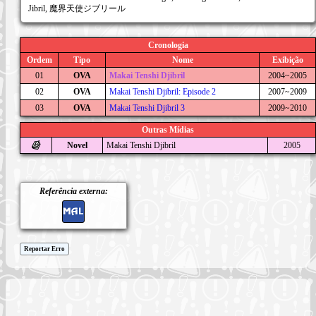
Jibril, 魔界天使ジブリール
Cronologia
Ordem
Tipo
Nome
Exibição
01
OVA
Makai Tenshi Djibril
2004~2005
02
OVA
Makai Tenshi Djibril: Episode 2
2007~2009
03
OVA
Makai Tenshi Djibril 3
2009~2010
Outras Mídias
Novel
Makai Tenshi Djibril
2005
Referência externa:
Reportar Erro