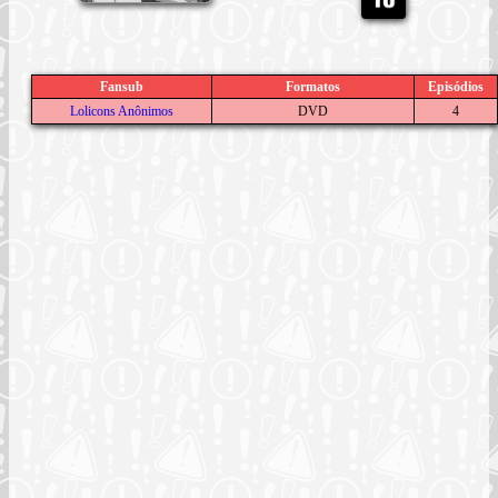
Fansub
Formatos
Episódios
Lolicons Anônimos
DVD
4