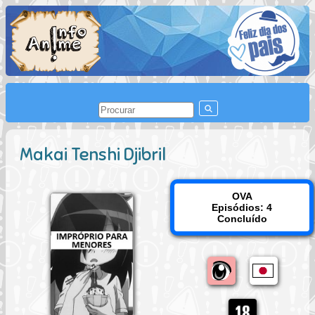
Makai Tenshi Djibril
OVA
Episódios: 4
Concluído