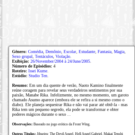
Gênero:
Comédia
,
Demônio
,
Escolar
,
Estudante
,
Fantasia
,
Magia
,
Sexo grupal
,
Tentáculos
,
Violação
.
Exibição:
26/November/2004 à 24/June/2005
.
Número de Episódios:
4
Roteiro:
Issei Kume
.
Estúdio:
Studio Ten
.
Resumo:
Em um dia quente de verão, Naoto Kamino finalmente
reúne coragem para revelar seus verdadeiros sentimentos por sua
paixão, Manabe Rika. Infelizmente, no mesmo momento, um garoto
chamado Asumo aparece (embora ele se refira a si mesmo como o
diabo). Ele planeja sequestrar Rika e não vai parar até obtê-la - mas
Rika tem um pequeno segredo, ela pode se transformar e obter
poderes mágicos durante o sexo ...
Observações:
Baseado no jogo erótico da Front Wing.
Outros Títulos:
Jiburiru: The Devil Angel, Hell Angel Gabriel, Makai Tenshi