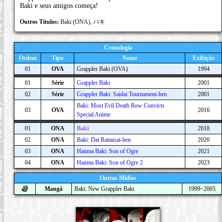
Baki e seus amigos começa!
Outros Títulos:
Baki (ONA), バキ
Cronologia
Ordem
Tipo
Nome
Exibição
01
OVA
Grappler Baki (OVA)
1994
01
Série
Grappler Baki
2001
02
Série
Grappler Baki: Saidai Tournament-hen
2001
Baki: Most Evil Death Row Convicts
03
OVA
2016
Special Anime
01
ONA
Baki
2018
02
ONA
Baki: Dai Raitaisai-hen
2020
03
ONA
Hanma Baki: Son of Ogre
2021
04
ONA
Hanma Baki: Son of Ogre 2
2023
Outras Mídias
Mangá
Baki: New Grappler Baki
1999~2005