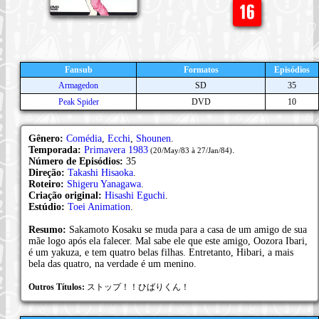
Fansub
Formatos
Episódios
Armagedon
SD
35
Peak Spider
DVD
10
Gênero:
Comédia
,
Ecchi
,
Shounen
.
Temporada:
Primavera 1983
.
(20/May/83 à 27/Jan/84)
Número de Episódios:
35
Direção:
Takashi Hisaoka
.
Roteiro:
Shigeru Yanagawa
.
Criação original:
Hisashi Eguchi
.
Estúdio:
Toei Animation
.
Resumo:
Sakamoto Kosaku se muda para a casa de um amigo de sua
mãe logo após ela falecer. Mal sabe ele que este amigo, Oozora Ibari,
é um yakuza, e tem quatro belas filhas. Entretanto, Hibari, a mais
bela das quatro, na verdade é um menino.
Outros Títulos:
ストップ！！ひばりくん！