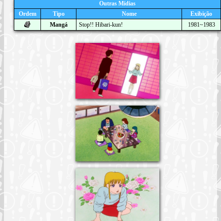
Outras Mídias
Ordem
Tipo
Nome
Exibição
Mangá
Stop!! Hibari-kun!
1981~1983