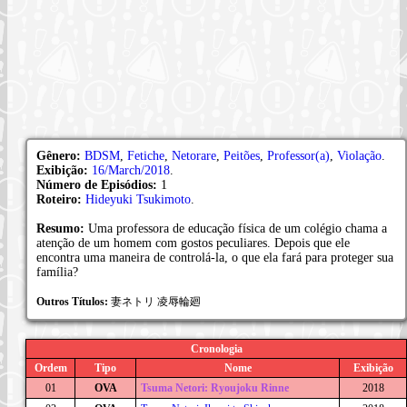
Gênero:
BDSM
,
Fetiche
,
Netorare
,
Peitões
,
Professor(a)
,
Violação
.
Exibição:
16/March/2018
.
Número de Episódios:
1
Roteiro:
Hideyuki Tsukimoto
.
Resumo:
Uma professora de educação física de um colégio chama a
atenção de um homem com gostos peculiares. Depois que ele
encontra uma maneira de controlá-la, o que ela fará para proteger sua
família?
Outros Títulos:
妻ネトリ 凌辱輪廻
Cronologia
Ordem
Tipo
Nome
Exibição
01
OVA
Tsuma Netori: Ryoujoku Rinne
2018