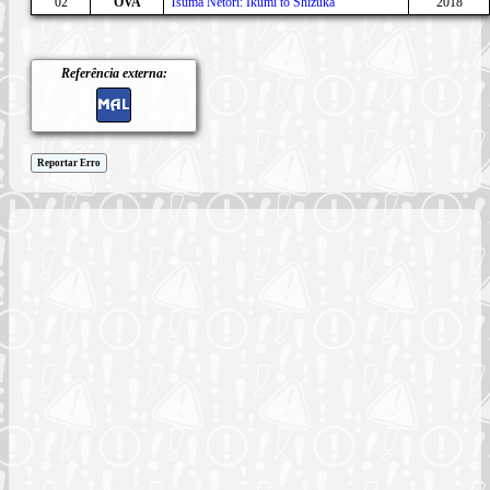
02
OVA
Tsuma Netori: Ikumi to Shizuka
2018
Referência externa:
Reportar Erro