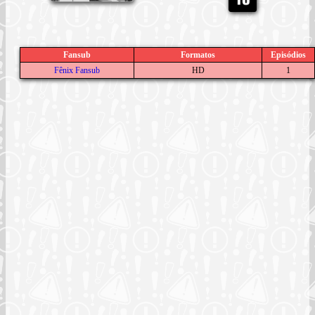
Fansub
Formatos
Episódios
Fênix Fansub
HD
1