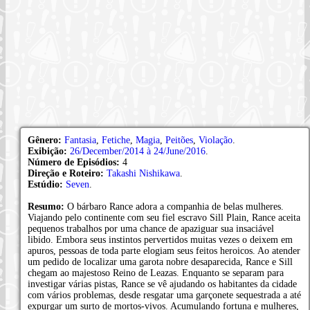
Gênero:
Fantasia
,
Fetiche
,
Magia
,
Peitões
,
Violação
.
Exibição:
26/December/2014 à 24/June/2016
.
Número de Episódios:
4
Direção e Roteiro:
Takashi Nishikawa
.
Estúdio:
Seven
.
Resumo:
O bárbaro Rance adora a companhia de belas mulheres.
Viajando pelo continente com seu fiel escravo Sill Plain, Rance aceita
pequenos trabalhos por uma chance de apaziguar sua insaciável
libido. Embora seus instintos pervertidos muitas vezes o deixem em
apuros, pessoas de toda parte elogiam seus feitos heroicos. Ao atender
um pedido de localizar uma garota nobre desaparecida, Rance e Sill
chegam ao majestoso Reino de Leazas. Enquanto se separam para
investigar várias pistas, Rance se vê ajudando os habitantes da cidade
com vários problemas, desde resgatar uma garçonete sequestrada a até
expurgar um surto de mortos-vivos. Acumulando fortuna e mulheres,