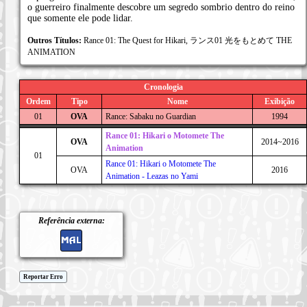
o guerreiro finalmente descobre um segredo sombrio dentro do reino
que somente ele pode lidar.
Outros Títulos:
Rance 01: The Quest for Hikari, ランス01 光をもとめて THE
ANIMATION
Cronologia
Ordem
Tipo
Nome
Exibição
01
OVA
Rance: Sabaku no Guardian
1994
Rance 01: Hikari o Motomete The
OVA
2014~2016
Animation
01
Rance 01: Hikari o Motomete The
OVA
2016
Animation - Leazas no Yami
Referência externa:
Reportar Erro