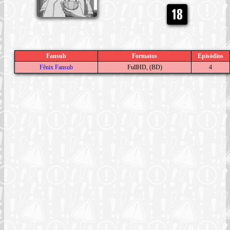
Fansub
Formatos
Episódios
Fênix Fansub
FullHD, (BD)
4