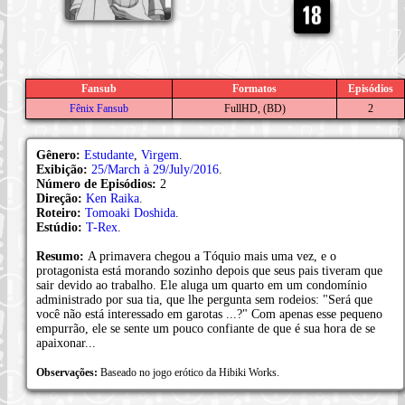
Fansub
Formatos
Episódios
Fênix Fansub
FullHD, (BD)
2
Gênero:
Estudante
,
Virgem
.
Exibição:
25/March à 29/July/2016
.
Número de Episódios:
2
Direção:
Ken Raika
.
Roteiro:
Tomoaki Doshida
.
Estúdio:
T-Rex
.
Resumo:
A primavera chegou a Tóquio mais uma vez, e o
protagonista está morando sozinho depois que seus pais tiveram que
sair devido ao trabalho. Ele aluga um quarto em um condomínio
administrado por sua tia, que lhe pergunta sem rodeios: "Será que
você não está interessado em garotas ...?" Com apenas esse pequeno
empurrão, ele se sente um pouco confiante de que é sua hora de se
apaixonar...
Observações:
Baseado no jogo erótico da Hibiki Works.