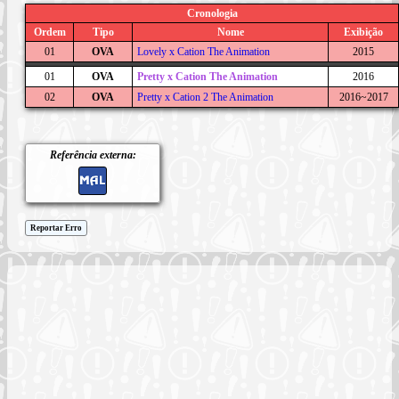
Cronologia
Ordem
Tipo
Nome
Exibição
01
OVA
Lovely x Cation The Animation
2015
01
OVA
Pretty x Cation The Animation
2016
02
OVA
Pretty x Cation 2 The Animation
2016~2017
Referência externa:
Reportar Erro