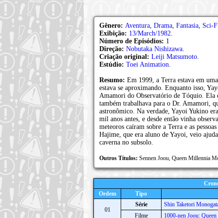
Gênero:
Aventura
,
Drama
,
Fantasia
,
Sci-F
Exibição:
13/March/1982
.
Número de Episódios:
1
Direção:
Nobutaka Nishizawa
.
Criação original:
Leiji Matsumoto
.
Estúdio:
Toei Animation
.
Resumo:
Em 1999, a Terra estava em uma s
estava se aproximando. Enquanto isso, Yay
Amamori do Observatório de Tóquio. Ela e
também trabalhava para o Dr. Amamori, qu
astronômico. Na verdade, Yayoi Yukino era
mil anos antes, e desde então vinha obser
meteoros caíram sobre a Terra e as pessoas
Hajime, que era aluno de Yayoi, veio ajud
caverna no subsolo.
Outros Títulos:
Sennen Joou, Queen Millennia 
Crono
Ordem
Tipo
Série
Shin Taketori Monogat
01
Filme
1000-nen Joou: Queen 