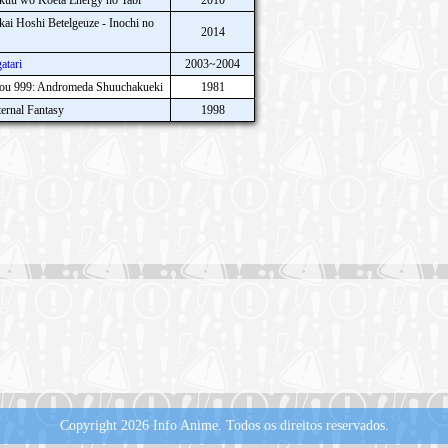
ikuu wo Koeta Energy no Tabi
2010
ai Hoshi Betelgeuze - Inochi no
2014
atari
2003~2004
dou 999: Andromeda Shuuchakueki
1981
ernal Fantasy
1998
Copyright 2026 Info Anime.
Todos os direitos reservados.