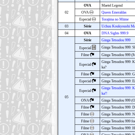
OVA
Maetel Legend
02
OVA
Queen Emeraldas
Especial
Torajima no Miime
03
Série
Uchuu Koukyoushi Mae
04
OVA
DNA Sights 999.9
Série
Ginga Tetsudou 999
Ginga Tetsudou 999: S
Especial
Filme
Ginga Tetsudou 999 (
Ginga Tetsudou 999: Ki
Especial
ka?
Filme
Ginga Tetsudou 999: Gl
Especial
Ginga Tetsudou 999: Ei
Ginga Tetsudou 999: K
Especial
ka!!
05
ONA
Ginga Tetsudou 999 
Filme
Ginga Tetsudou 999: D
Filme
Ginga Tetsudou 999: Ni
Filme
Ginga Tetsudou 999 fo
Filme
Ginga Tetsudou 999: 