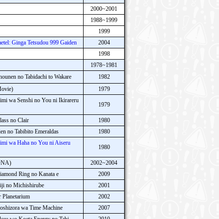
2000~2001
1988~1999
1999
tel: Ginga Tetsudou 999 Gaiden
2004
1998
1978~1981
hounen no Tabidachi to Wakare
1982
Movie)
1979
mi wa Senshi no You ni Ikirareru
1979
ass no Clair
1980
en no Tabibito Emeraldas
1980
imi wa Haha no You ni Aiseru
1980
(ONA)
2002~2004
iamond Ring no Kanata e
2009
ji no Michishirube
2001
r Planetarium
2002
Hoshizora wa Time Machine
2007