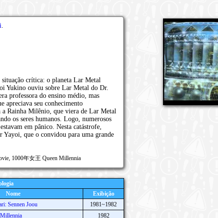
i
.
ituação crítica: o planeta Lar Metal
oi Yukino ouviu sobre Lar Metal do Dr.
ra professora do ensino médio, mas
e apreciava seu conhecimento
 a Rainha Milênio, que viera de Lar Metal
vando os seres humanos. Logo, numerosos
 estavam em pânico. Nesta catástrofe,
ar Yayoi, que o convidou para uma grande
Movie, 1000年女王 Queen Millennia
logia
Nome
Exibição
ari: Sennen Joou
1981~1982
Millennia
1982