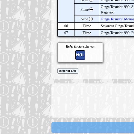
ONA
Ginga Tetsudou 999: J
Ginga Tetsudou 999: Ak
Filme
Kagayaki
Série
Ginga Tetsudou Monog
06
Filme
Sayonara Ginga Tetsu
07
Filme
Ginga Tetsudou 999: Et
Referência externa:
Reportar Erro