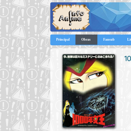
Principal
Obras
Fansub
Li
1