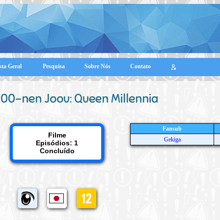
sta Geral
Pesquisa
Sobre Nós
Contato
000-nen Joou: Queen Millennia
Fansub
Filme
Gekiga
Episódios: 1
Concluído