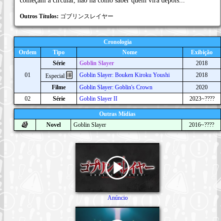
começam a circular, não há como saber quem virá depois...
Outros Títulos:
ゴブリンスレイヤー
Cronologia
Ordem
Tipo
Nome
Exibição
Série
Goblin Slayer
2018
01
Goblin Slayer: Bouken Kiroku Youshi
2018
Especial
Filme
Goblin Slayer: Goblin's Crown
2020
02
Série
Goblin Slayer II
2023~????
Outras Mídias
Novel
Goblin Slayer
2016~????
Anúncio