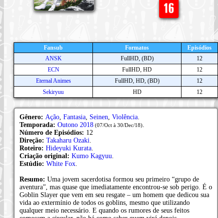
Fansub
Formatos
Episódios
ANSK
FullHD, (BD)
12
ECN
FullHD, HD
12
Eternal Animes
FullHD, HD, (BD)
12
Sekiryuu
HD
12
Gênero:
Ação
,
Fantasia
,
Seinen
,
Violência
.
Temporada:
Outono 2018
.
(07/Oct à 30/Dec/18)
Número de Episódios:
12
Direção:
Takaharu Ozaki
.
Roteiro:
Hideyuki Kurata
.
Criação original:
Kumo Kagyuu
.
Estúdio:
White Fox
.
Resumo:
Uma jovem sacerdotisa formou seu primeiro “grupo de
aventura”, mas quase que imediatamente encontrou-se sob perigo. É o
Goblin Slayer que vem em seu resgate – um homem que dedicou sua
vida ao extermínio de todos os goblins, mesmo que utilizando
qualquer meio necessário. E quando os rumores de seus feitos