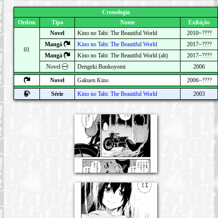
Cronologia
Ordem
Tipo
Nome
Exibição
Novel
Kino no Tabi: The Beautiful World
2010~????
Mangá
Kino no Tabi: The Beautiful World
2017~????
01
Mangá
Kino no Tabi: The Beautiful World (alt)
2017~????
Novel
Dengeki Bunkoyomi
2006
Novel
Gakuen Kino
2006~????
Série
Kino no Tabi: The Beautiful World
2003