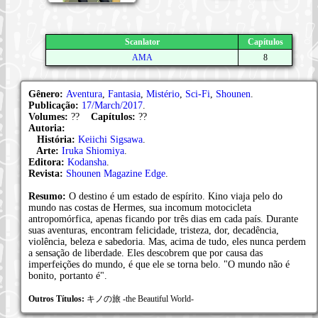
Scanlator
Capítulos
AMA
8
Gênero:
Aventura
,
Fantasia
,
Mistério
,
Sci-Fi
,
Shounen
.
Publicação:
17/March/2017
.
Volumes:
??
Capítulos:
??
Autoria:
História:
Keiichi Sigsawa
.
Arte:
Iruka Shiomiya
.
Editora:
Kodansha
.
Revista:
Shounen Magazine Edge
.
Resumo:
O destino é um estado de espírito. Kino viaja pelo do
mundo nas costas de Hermes, sua incomum motocicleta
antropomórfica, apenas ficando por três dias em cada país. Durante
suas aventuras, encontram felicidade, tristeza, dor, decadência,
violência, beleza e sabedoria. Mas, acima de tudo, eles nunca perdem
a sensação de liberdade. Eles descobrem que por causa das
imperfeições do mundo, é que ele se torna belo. "O mundo não é
bonito, portanto é".
Outros Títulos:
キノの旅 -the Beautiful World-