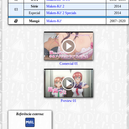
Série
Maken-Ki! 2
2014
03
Especial
Maken-Ki! 2 Specials
2014
Mangá
Maken-Ki!
2007~2020
Comercial 01
Preview 01
Referência externa: