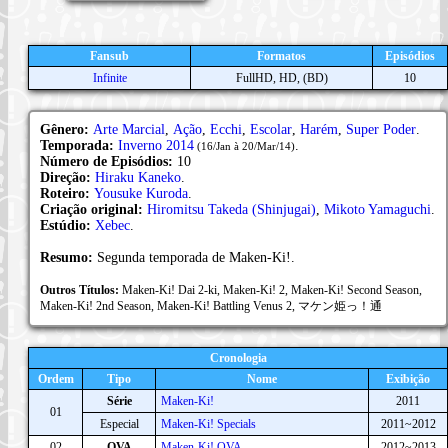
Fansub
Formatos
Episódios
Infinite
FullHD, HD, (BD)
10
Gênero:
Arte Marcial
,
Ação
,
Ecchi
,
Escolar
,
Harém
,
Super Poder
.
Temporada:
Inverno 2014
.
(16/Jan à 20/Mar/14)
Número de Episódios:
10
Direção:
Hiraku Kaneko
.
Roteiro:
Yousuke Kuroda
.
Criação original:
Hiromitsu Takeda (Shinjugai)
,
Mikoto Yamaguchi
.
Estúdio:
Xebec
.
Resumo:
Segunda temporada de Maken-Ki!.
Outros Títulos:
Maken-Ki! Dai 2-ki, Maken-Ki! 2, Maken-Ki! Second Season,
Maken-Ki! 2nd Season, Maken-Ki! Battling Venus 2, マケン姫っ！通
Cronologia
Ordem
Tipo
Nome
Exibição
Série
Maken-Ki!
2011
01
Especial
Maken-Ki! Specials
2011~2012
02
OVA
Maken-Ki! OVA
2012~2013