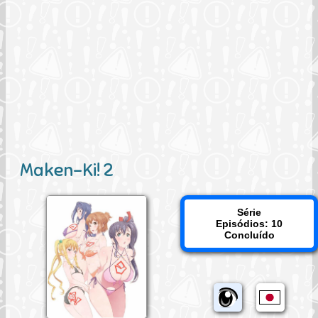
Maken-Ki! 2
Série
Episódios: 10
Concluído