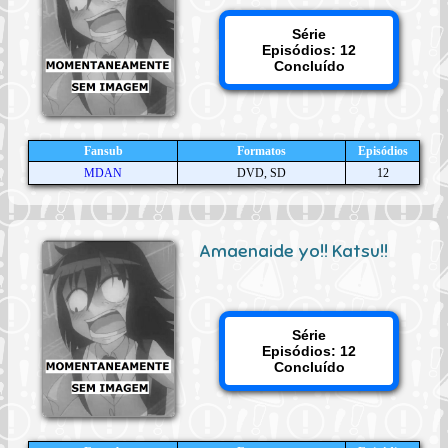
Série
Episódios: 12
Concluído
Fansub
Formatos
Episódios
MDAN
DVD, SD
12
Amaenaide yo!! Katsu!!
Série
Episódios: 12
Concluído