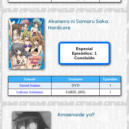
Akaneiro ni Somaru Saka:
Hardcore
Especial
Episódios: 1
Concluído
Fansub
Formatos
Episódios
Eternal Animes
DVD
1
Lolicons Anônimos
FullHD, (BD)
1
Amaenaide yo!!