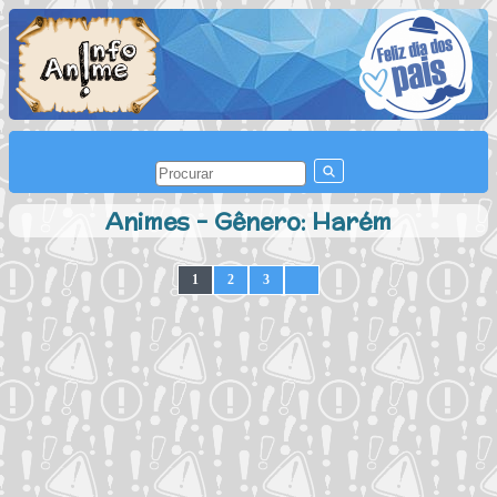
Animes - Gênero: Harém
1
2
3