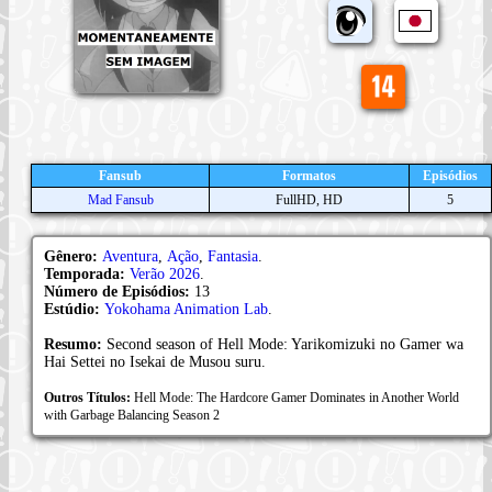
Fansub
Formatos
Episódios
Mad Fansub
FullHD, HD
5
Gênero:
Aventura
,
Ação
,
Fantasia
.
Temporada:
Verão 2026
.
Número de Episódios:
13
Estúdio:
Yokohama Animation Lab
.
Resumo:
Second season of Hell Mode: Yarikomizuki no Gamer wa
Hai Settei no Isekai de Musou suru.
Outros Títulos:
Hell Mode: The Hardcore Gamer Dominates in Another World
with Garbage Balancing Season 2