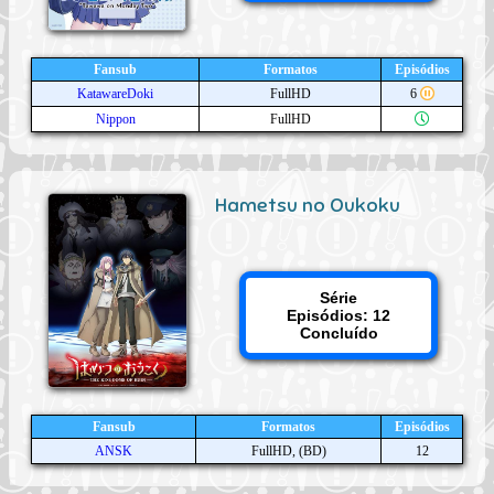
Fansub
Formatos
Episódios
KatawareDoki
FullHD
6
Nippon
FullHD
Hametsu no Oukoku
Série
Episódios: 12
Concluído
Fansub
Formatos
Episódios
ANSK
FullHD, (BD)
12