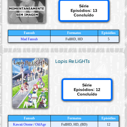
Série
Episódios: 13
Concluído
Fansub
Formatos
Episódios
Mad Fansub
FullHD, HD
5
Lapis Re:LiGHTs
Série
Episódios: 12
Concluído
Fansub
Formatos
Episódios
Kawaii Otome
/
OldAge
FullHD, HD, (BD)
12