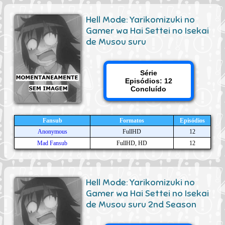
Hell Mode: Yarikomizuki no
Gamer wa Hai Settei no Isekai
de Musou suru
Série
Episódios: 12
Concluído
Fansub
Formatos
Episódios
Anonymous
FullHD
12
Mad Fansub
FullHD, HD
12
Hell Mode: Yarikomizuki no
Gamer wa Hai Settei no Isekai
de Musou suru 2nd Season