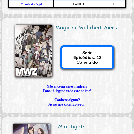
Manifesto Ágil
FullHD
12
Magatsu Wahrheit: Zuerst
Série
Episódios: 12
Concluído
Não encontramos nenhum
Fansub legendando este anime!
Conhece algum?
Avise-nos clicando aqui!
Miru Tights