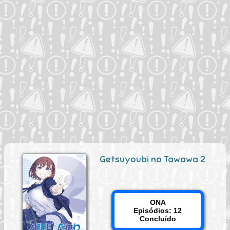
Getsuyoubi no Tawawa 2
ONA
Episódios: 12
Concluído