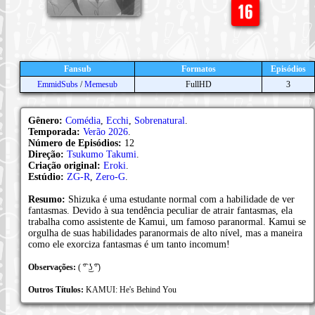
Fansub
Formatos
Episódios
EmmidSubs
/
Memesub
FullHD
3
Gênero:
Comédia
,
Ecchi
,
Sobrenatural
.
Temporada:
Verão 2026
.
Número de Episódios:
12
Direção:
Tsukumo Takumi
.
Criação original:
Eroki
.
Estúdio:
ZG-R
,
Zero-G
.
Resumo:
Shizuka é uma estudante normal com a habilidade de ver
fantasmas. Devido à sua tendência peculiar de atrair fantasmas, ela
trabalha como assistente de Kamui, um famoso paranormal. Kamui se
orgulha de suas habilidades paranormais de alto nível, mas a maneira
como ele exorciza fantasmas é um tanto incomum!
Observações:
( ͡° ͜ʖ ͡°)
Outros Títulos:
KAMUI: He's Behind You