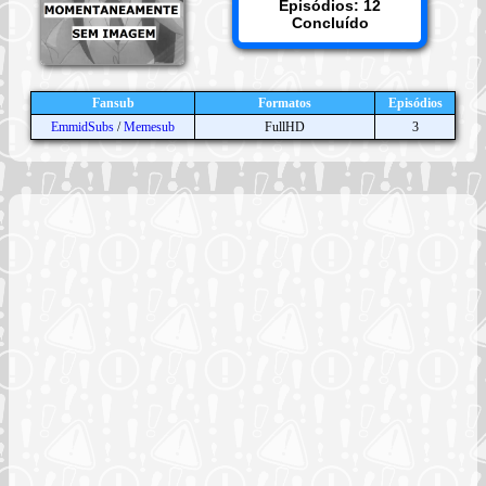
Episódios: 12
Concluído
Fansub
Formatos
Episódios
EmmidSubs
/
Memesub
FullHD
3