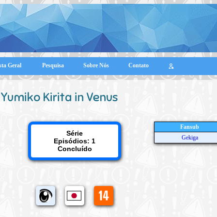
sta Geral
Pesquisa
Sobre Nós
Contato
Yumiko Kirita in Venus
Fansub
Série
Gekiga
Episódios: 1
Concluído