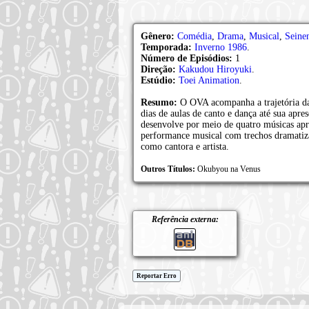
Gênero:
Comédia
,
Drama
,
Musical
,
Seine
Temporada:
Inverno 1986
.
Número de Episódios:
1
Direção:
Kakudou Hiroyuki
.
Estúdio:
Toei Animation
.
Resumo:
O OVA acompanha a trajetória da 
dias de aulas de canto e dança até sua apre
desenvolve por meio de quatro músicas ap
performance musical com trechos dramatiz
como cantora e artista.
Outros Títulos:
Okubyou na Venus
Referência externa:
Reportar Erro