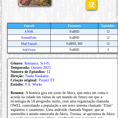
Fansub
Formatos
Episódios
ANSK
FullHD
12
EmmidSubs
FullHD
12
Mad Fansub
FullHD, HD
12
SubVision
FullHD
3
Gênero:
Romance
,
Sci-Fi
.
Temporada:
Outono 2025
.
Número de Episódios:
12
Direção:
Tsuda Naokatsu
.
Criação original:
Project FT
.
Estúdio:
P.A. Works
.
Resumo:
A história gira em torno de Akira, que entra em coma e
acorda na cidade em ruínas de um mundo do futuro em que a
tecnologia de IA progrediu muito, com uma organização chamada
OWEL controlando a população e um novo sistema chamado "Elsie"
suplantou o casamento. Uma androide chamada Yugure, que se
assemelha à amada namorada de Akira, Towasa, se aproxima de Akira