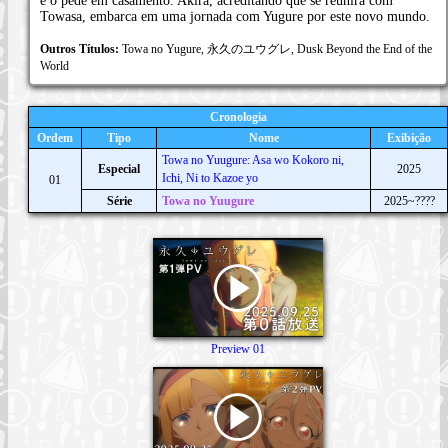
e o pede em casamento. Akira, acreditando que se reunirá com
Towasa, embarca em uma jornada com Yugure por este novo mundo.
Outros Títulos:
Towa no Yugure, 永久のユウグレ, Dusk Beyond the End of the
World
Cronologia
Ordem
Tipo
Nome
Exibição
Towa no Yuugure: Asa wo Kokoro ni,
Especial
2025
Ichi, Ni to Kazoe yo
01
Série
Towa no Yuugure
2025~????
Preview 01