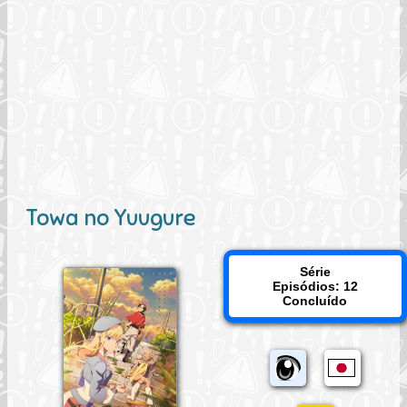
Towa no Yuugure
Série
Episódios: 12
Concluído