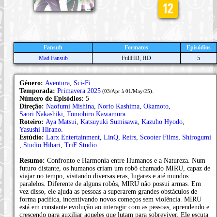
Fansub
Formatos
Episódios
Mad Fansub
FullHD, HD
5
Gênero:
Aventura
,
Sci-Fi
.
Temporada:
Primavera 2025
.
(03/Apr à 01/May/25)
Número de Episódios:
5
Direção:
Naofumi Mishina
,
Norio Kashima
,
Okamoto
,
Saori Nakashiki
,
Tomohiro Kawamura
.
Roteiro:
Aya Matsui
,
Katsuyuki Sumisawa
,
Kazuho Hyodo
,
Yasushi Hirano
.
Estúdio:
Larx Entertainment
,
LinQ
,
Reirs
,
Scooter Films
,
Shirogumi
,
Studio Hibari
,
TriF Studio
.
Resumo:
Confronto e Harmonia entre Humanos e a Natureza. Num
futuro distante, os humanos criam um robô chamado MIRU, capaz de
viajar no tempo, visitando diversas eras, lugares e até mundos
paralelos. Diferente de alguns robôs, MIRU não possui armas. Em
vez disso, ele ajuda as pessoas a superarem grandes obstáculos de
forma pacífica, incentivando novos começos sem violência. MIRU
está em constante evolução ao interagir com as pessoas, aprendendo e
crescendo para auxiliar aqueles que lutam para sobreviver. Ele escuta