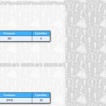
Formatos
Episódios
SD
4
Formatos
Episódios
DVD
29