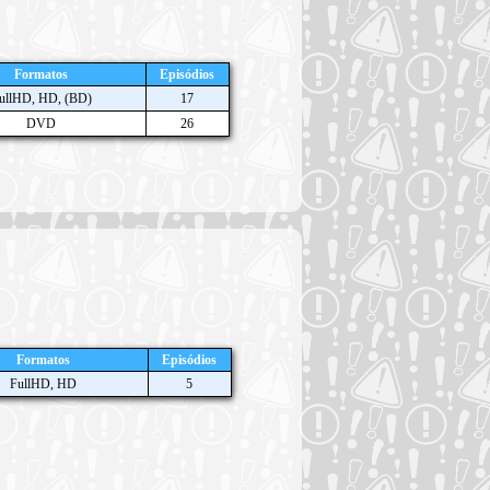
Formatos
Episódios
ullHD, HD, (BD)
17
DVD
26
Formatos
Episódios
FullHD, HD
5