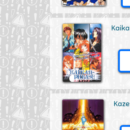
Kaika
Kaze