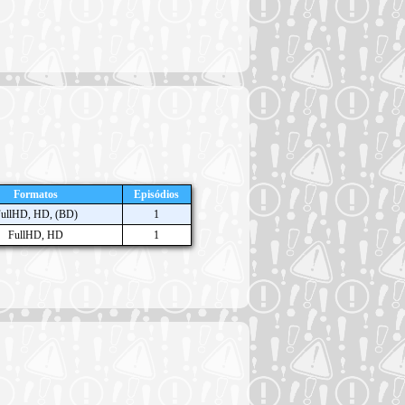
Formatos
Episódios
ullHD, HD, (BD)
1
FullHD, HD
1