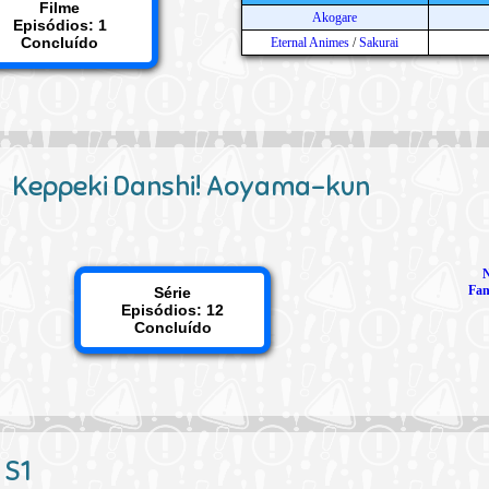
Filme
Akogare
Episódios: 1
Concluído
Eternal Animes
/
Sakurai
Keppeki Danshi! Aoyama-kun
N
Fan
Série
Episódios: 12
Concluído
 S1