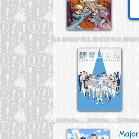
Major