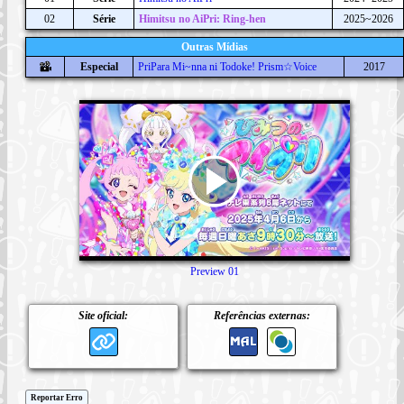
02
Série
Himitsu no AiPri: Ring-hen
2025~2026
Outras Mídias
Especial
PriPara Mi~nna ni Todoke! Prism☆Voice
2017
Preview 01
Site oficial:
Referências externas:
Reportar Erro