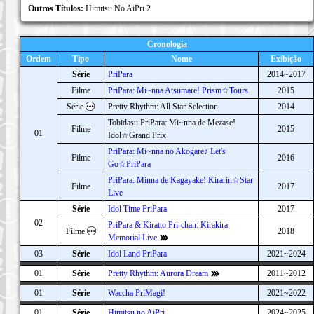
Outros Títulos:
Himitsu No AiPri 2
Cronologia
Ordem
Tipo
Nome
Exibição
Série
PriPara
2014~2017
Filme
PriPara: Mi~nna Atsumare! Prism☆Tours
2015
Série
Pretty Rhythm: All Star Selection
2014
Tobidasu PriPara: Mi~nna de Mezase!
Filme
2015
01
Idol☆Grand Prix
PriPara: Mi~nna no Akogare♪ Let's
Filme
2016
Go☆PriPara
PriPara: Minna de Kagayake! Kirarin☆Star
Filme
2017
Live
Série
Idol Time PriPara
2017
02
PriPara & Kiratto Pri-chan: Kirakira
Filme
2018
Memorial Live
03
Série
Idol Land PriPara
2021~2024
01
Série
Pretty Rhythm: Aurora Dream
2011~2012
01
Série
Waccha PriMagi!
2021~2022
01
Série
Himitsu no AiPri
2024~2025