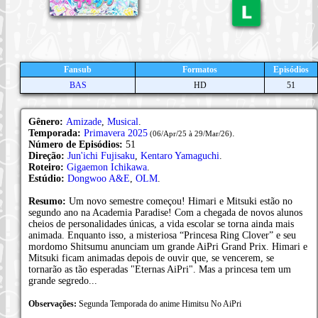
Fansub
Formatos
Episódios
BAS
HD
51
Gênero:
Amizade
,
Musical
.
Temporada:
Primavera 2025
.
(06/Apr/25 à 29/Mar/26)
Número de Episódios:
51
Direção:
Jun'ichi Fujisaku
,
Kentaro Yamaguchi
.
Roteiro:
Gigaemon Ichikawa
.
Estúdio:
Dongwoo A&E
,
OLM
.
Resumo:
Um novo semestre começou! Himari e Mitsuki estão no
segundo ano na Academia Paradise! Com a chegada de novos alunos
cheios de personalidades únicas, a vida escolar se torna ainda mais
animada. Enquanto isso, a misteriosa “Princesa Ring Clover” e seu
mordomo Shitsumu anunciam um grande AiPri Grand Prix. Himari e
Mitsuki ficam animadas depois de ouvir que, se vencerem, se
tornarão as tão esperadas "Eternas AiPri". Mas a princesa tem um
grande segredo...
Observações:
Segunda Temporada do anime Himitsu No AiPri