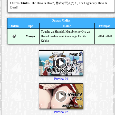
Outros Títulos:
The Hero Is Dead!, 勇者が死んだ！, The Legendary Hero Is
Dead!
Outras Mídias
Ordem
Tipo
Nome
Exibição
Yuusha ga Shinda!: Murabito no Ore ga
Mangá
Hotta Otoshiana ni Yuusha ga Ochita
2014~2020
Kekka.
Preview 01
Preview 02