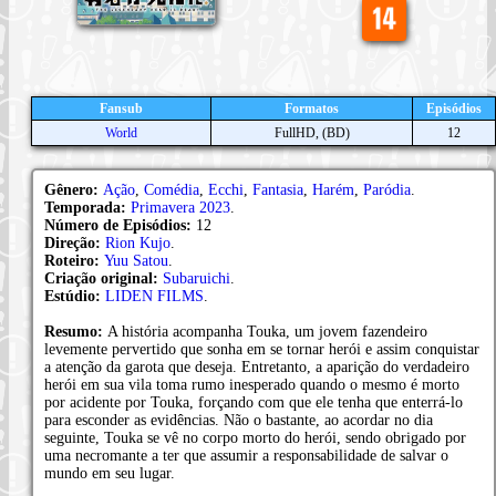
Fansub
Formatos
Episódios
World
FullHD, (BD)
12
Gênero:
Ação
,
Comédia
,
Ecchi
,
Fantasia
,
Harém
,
Paródia
.
Temporada:
Primavera 2023
.
Número de Episódios:
12
Direção:
Rion Kujo
.
Roteiro:
Yuu Satou
.
Criação original:
Subaruichi
.
Estúdio:
LIDEN FILMS
.
Resumo:
A história acompanha Touka, um jovem fazendeiro
levemente pervertido que sonha em se tornar herói e assim conquistar
a atenção da garota que deseja. Entretanto, a aparição do verdadeiro
herói em sua vila toma rumo inesperado quando o mesmo é morto
por acidente por Touka, forçando com que ele tenha que enterrá-lo
para esconder as evidências. Não o bastante, ao acordar no dia
seguinte, Touka se vê no corpo morto do herói, sendo obrigado por
uma necromante a ter que assumir a responsabilidade de salvar o
mundo em seu lugar.