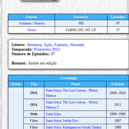
Fansub
Formatos
Episódios
Aenianos
/
Heaven
HD
97
Vision
FullHD, HD, SD, LD
97
Gênero:
Aventura
,
Ação
,
Fantasia
,
Shounen
.
Temporada:
Primavera 2012
.
Número de Episódios:
97
Resumo:
Anime em edição.
Cronologia
Ordem
Tipo
Nome
Exibição
Saint Seiya: The Lost Canvas - Meiou
OVA
2009~2010
Shinwa
Saint Seiya: The Lost Canvas - Meiou
OVA
2011
Shinwa 2
Série
Saint Seiya
1986~1989
Filme
Saint Seiya: Jashin Eris
1987
Filme
Saint Seiya: Kamigami no Atsuki Tatakai
1988