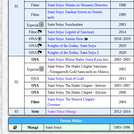
Filme
Saint Seiya: Shinku no Shounen Densetsu
1988
01
Saint Seiya: Saishuu Seisen no Senshi-
Filme
1989
tachi
Saint Seiya: Soushuuhen
2003
Especial
Filme
Saint Seiya: Legend of Sanctuary
2014
ONA
Saint Seiya: Saintia Shou
2018~2019
ONA
Knights of the Zodiac: Saint Seiya
2019
ONA
Knights of the Zodiac: Saint Seiya 2
2020
OVA
Saint Seiya: Meiou Hades Juuni Kyuu-hen
2002~2003
Saint Seiya: The Hades Chapter Sanctuary
2003
Especial
- Yomigaerishi Gold Saint-tachi no Shinwa
ONA
Saint Seiya: Soul of Gold
2015
02
OVA
Saint Seiya: The Hades Chapter - Inferno
2005~2007
OVA
Saint Seiya: The Hades Chapter - Elysion
2008
Saint Seiya: The Heaven Chapter -
Filme
2004
Overture
03
Série
Saint Seiya Omega
2012~2014
Outras Mídias
Mangá
Saint Seiya
1985~1990