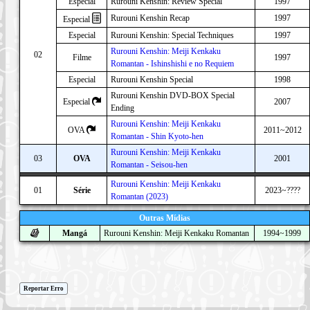
Especial
Rurouni Kenshin: Review Special
1997
Rurouni Kenshin Recap
1997
Especial
Especial
Rurouni Kenshin: Special Techniques
1997
Rurouni Kenshin: Meiji Kenkaku
02
Filme
1997
Romantan - Ishinshishi e no Requiem
Especial
Rurouni Kenshin Special
1998
Rurouni Kenshin DVD-BOX Special
Especial
2007
Ending
Rurouni Kenshin: Meiji Kenkaku
OVA
2011~2012
Romantan - Shin Kyoto-hen
Rurouni Kenshin: Meiji Kenkaku
03
OVA
2001
Romantan - Seisou-hen
Rurouni Kenshin: Meiji Kenkaku
01
Série
2023~????
Romantan (2023)
Outras Mídias
Mangá
Rurouni Kenshin: Meiji Kenkaku Romantan
1994~1999
Reportar Erro