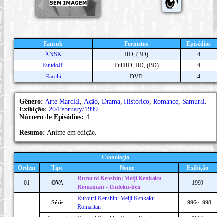
Fansub
Formatos
Episódios
ANSK
HD, (BD)
4
EstudoJP
FullHD, HD, (BD)
4
Hacchi
DVD
4
Gênero:
Arte Marcial
,
Ação
,
Drama
,
Histórico
,
Romance
,
Samurai
.
Exibição:
20/February/1999
.
Número de Episódios:
4
Resumo:
Anime em edição.
Cronologia
Ordem
Tipo
Nome
Exibição
Rurouni Kenshin: Meiji Kenkaku
01
OVA
1999
Romantan - Tsuioku-hen
Rurouni Kenshin: Meiji Kenkaku
Série
1996~1998
Romantan