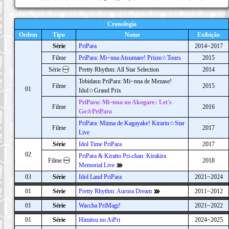
Cronologia
Ordem
Tipo
Nome
Exibição
Série
PriPara
2014~2017
Filme
PriPara: Mi~nna Atsumare! Prism☆Tours
2015
Série
Pretty Rhythm: All Star Selection
2014
Tobidasu PriPara: Mi~nna de Mezase!
Filme
2015
01
Idol☆Grand Prix
PriPara: Mi~nna no Akogare♪ Let's
Filme
2016
Go☆PriPara
PriPara: Minna de Kagayake! Kirarin☆Star
Filme
2017
Live
Série
Idol Time PriPara
2017
02
PriPara & Kiratto Pri-chan: Kirakira
Filme
2018
Memorial Live
03
Série
Idol Land PriPara
2021~2024
01
Série
Pretty Rhythm: Aurora Dream
2011~2012
01
Série
Waccha PriMagi!
2021~2022
01
Série
Himitsu no AiPri
2024~2025