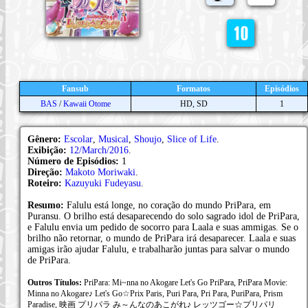
Fansub
Formatos
Episódios
BAS
/
Kawaii Otome
HD, SD
1
Gênero:
Escolar
,
Musical
,
Shoujo
,
Slice of Life
.
Exibição:
12/March/2016
.
Número de Episódios:
1
Direção:
Makoto Moriwaki
.
Roteiro:
Kazuyuki Fudeyasu
.
Resumo:
Falulu está longe, no coração do mundo PriPara, em
Puransu. O brilho está desaparecendo do solo sagrado idol de PriPara,
e Falulu envia um pedido de socorro para Laala e suas ammigas. Se o
brilho não retornar, o mundo de PriPara irá desaparecer. Laala e suas
amigas irão ajudar Falulu, e trabalharão juntas para salvar o mundo
de PriPara.
Outros Títulos:
PriPara: Mi~nna no Akogare Let's Go PriPara, PriPara Movie:
Minna no Akogare♪ Let's Go☆Prix Paris, Puri Para, Pri Para, PuriPara, Prism
Paradise, 映画 プリパラ み～んなのあこがれ♪ レッツゴー☆プリパリ