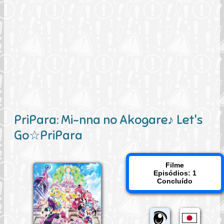
PriPara: Mi~nna no Akogare♪ Let's
Go☆PriPara
Filme
Episódios: 1
Concluído