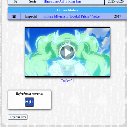
02
Série
Himitsu no AiPri: Ring-hen
2025~2026
Outras Mídias
Especial
PriPara Mi~nna ni Todoke! Prism☆Voice
2017
Trailer 01
Referência externa:
Reportar Erro