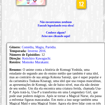
Não encontramos nenhum
Fansub legendando esta obra!
Conhece algum?
Avise-nos clicando aqui!
Gênero:
Comédia
,
Magia
,
Paródia
.
Temporada:
Inverno 2016
.
Número de Episódios:
12
Direção:
Keiichiro Kawaguchi
.
Roteiro:
Momoko Murakami
.
Resumo:
O anime conta a história de Komugi Yoshida, uma
estudante do segundo ano do ensino médio que também é uma idol,
mas ao contrário de sua amiga Kokona Saionji, que é super popular e
da carismática Tsukasa Kisaragi, uma idol que usa roupas masculinas,
as apresentações de Komugi, são de baixo nível, mas ela não desiste
de seu sonho. Um dia ela encontra uma criatura ferida, chamada Usa-
P. Após tratá-la, Usa-P a transforma em uma Lengendary Girl, que
pode usar poderes mágicos. Após se tornar a Magical Nurse, ela passa
a enfrentar figuras mascaradas. Em meio a isso surge também uma
Magical Maid e uma Magical Sister. Agora ela deve lidar com os três