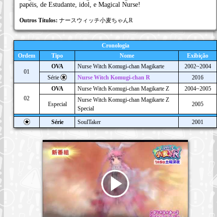
papéis, de Estudante, idol, e Magical Nurse!
Outros Títulos:
ナースウィッチ小麦ちゃんR
Cronologia
Ordem
Tipo
Nome
Exibição
OVA
Nurse Witch Komugi-chan Magikarte
2002~2004
01
Série
Nurse Witch Komugi-chan R
2016
OVA
Nurse Witch Komugi-chan Magikarte Z
2004~2005
02
Nurse Witch Komugi-chan Magikarte Z
Especial
2005
Special
Série
SoulTaker
2001