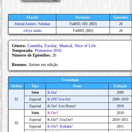
Fansub
Formatos
Episódios
Eternal Animes
/
Seitokai
FullHD, HD, (BD)
26
x3vyx studio
FullHD, (BD)
26
Gênero:
Comédia
,
Escolar
,
Musical
,
Slice of Life
.
Temporada:
Primavera 2010
.
Número de Episódios:
26
Resumo:
Anime em edição.
Cronologia
Ordem
Tipo
Nome
Exibição
Série
K-On!
2009
01
Especial
K-ON! Ura-On!
2009~2010
Especial
K-On!: Live House!
2010
Série
K-On!!
2010
Especial
K-On!!: Ura-On!!
2010~2011
02
Especial
K-On!!: Keikaku!
2011