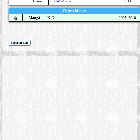
Filme
K-On! Movie
2011
Outras Mídias
Mangá
K-On!
2007~2010
Reportar Erro