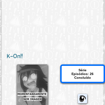
K-On!!
Série
Episódios: 26
Concluído