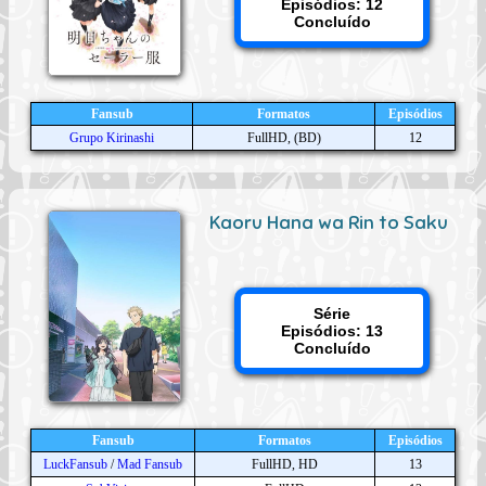
Episódios: 12
Concluído
Fansub
Formatos
Episódios
Grupo Kirinashi
FullHD, (BD)
12
Kaoru Hana wa Rin to Saku
Série
Episódios: 13
Concluído
Fansub
Formatos
Episódios
LuckFansub
/
Mad Fansub
FullHD, HD
13