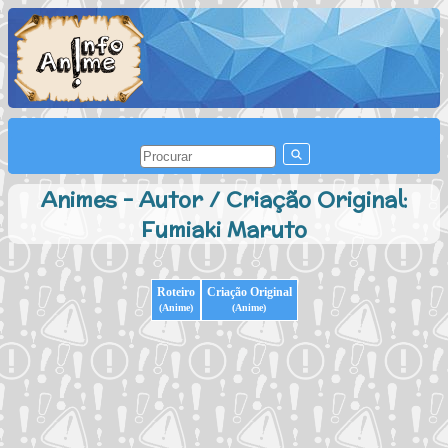
Animes - Autor / Criação Original:
Fumiaki Maruto
Roteiro
Criação Original
(Anime)
(Anime)