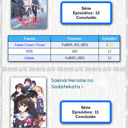
Série
Episódios: 12
Concluído
Fansub
Formatos
Episódios
Anime Corner
/
Owari
FullHD, HD, (BD)
2
BTR
HD
12
Infinite
FullHD, (BD)
12
Saenai Heroine no
Sodatekata ♭
Série
Episódios: 11
Concluído