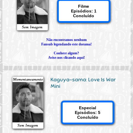
Filme
Episódios: 1
Concluído
Não encontramos nenhum
Fansub legendando este dorama!
Conhece algum?
Avise-nos clicando aqui!
Kaguya-sama: Love Is War
Mini
Especial
Episódios: 5
Concluído