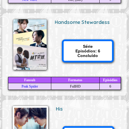
Handsome Stewardess
Série
Episódios: 6
Concluído
Fansub
Formatos
Episódios
Peak Spider
FullHD
6
His