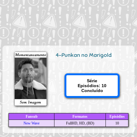
4-Punkan no Marigold
Série
Episódios: 10
Concluído
Fansub
Formatos
Episódios
New Wave
FullHD, HD, (BD)
10