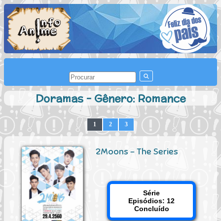
Doramas - Gênero: Romance
1
2
3
2Moons - The Series
Série
Episódios: 12
Concluído