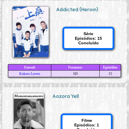
Addicted (Heroin)
Série
Episódios: 15
Concluído
Fansub
Formatos
Episódios
Kokoro Lovers
SD
15
Aozora Yell
Filme
Episódios: 1