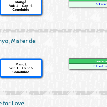
Mangá
Sukinime
Vol: 1 Cap: 6
Concluído
ya, Mister de
Scanlato
Mangá
Kokoro Lov
Vol: 1 Cap: 5
Concluído
e for Love