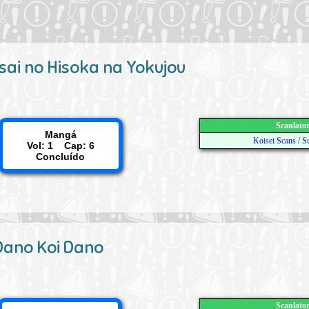
sai no Hisoka na Yokujou
Scanlato
Mangá
Koisei Scans
/
S
Vol: 1 Cap: 6
Concluído
Dano Koi Dano
Scanlato