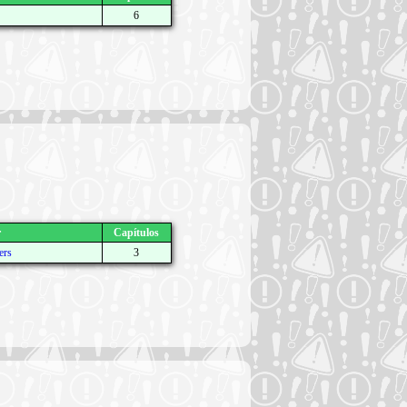
6
r
Capítulos
ers
3