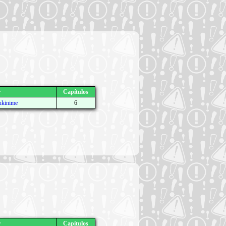
r
Capítulos
ukinime
6
r
Capítulos