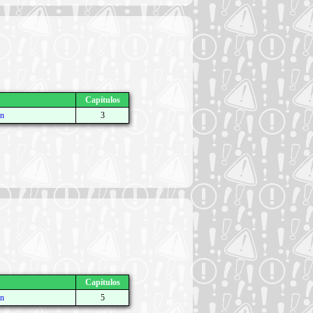
Capítulos
n
3
Capítulos
n
5