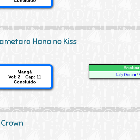
Concluído
ametara Hana no Kiss
Scanlator
Mangá
Lady Otomen
/
Vol: 2 Cap: 11
Concluído
k Crown