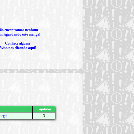
ão encontramos nenhum
an legendando este mangá!
Conhece algum?
Avise-nos clicando aqui!
Capítulos
negai
3