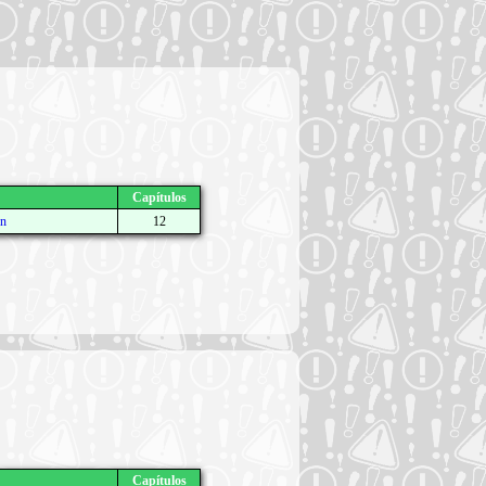
Capítulos
n
12
Capítulos