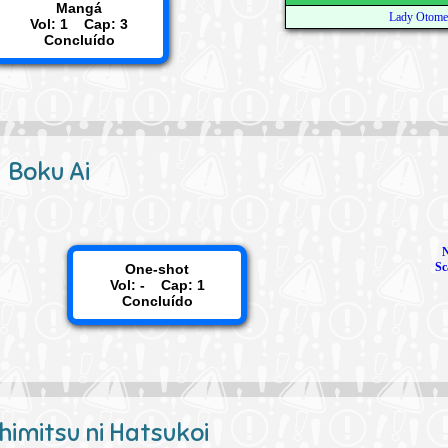
Mangá
Lady Otome
Vol: 1 Cap: 3
Concluído
Boku Ai
Sc
One-shot
Vol: - Cap: 1
Concluído
himitsu ni Hatsukoi