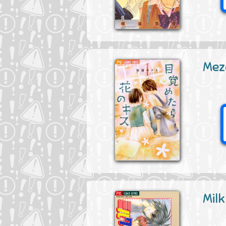
Mez
Mil