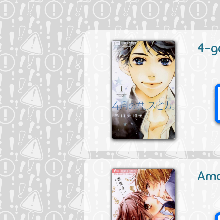
4-ga
Ama