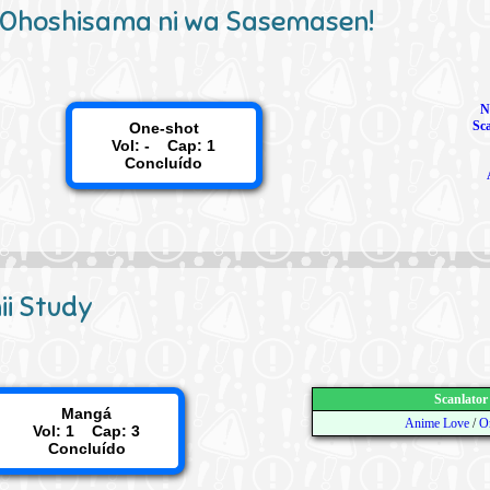
Ohoshisama ni wa Sasemasen!
N
Sc
One-shot
Vol: - Cap: 1
Concluído
ii Study
Scanlator
Mangá
Anime Love
/
O
Vol: 1 Cap: 3
Concluído