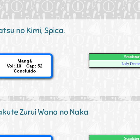
tsu no Kimi, Spica.
Scanlator
Mangá
Lady Otome
Vol: 10 Cap: 52
Concluído
kute Zurui Wana no Naka
Scanlator