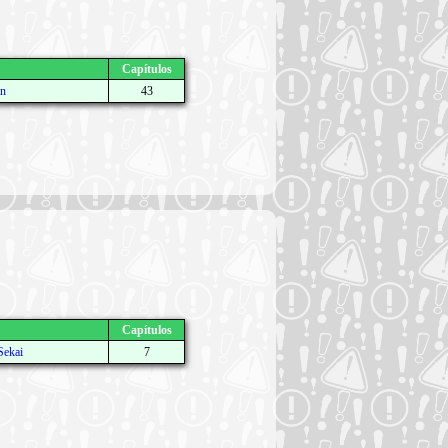
Capítulos
n
43
Capítulos
Sekai
7