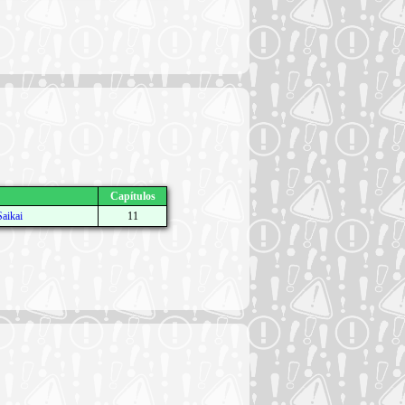
Capítulos
Saikai
11