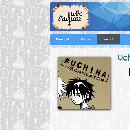
Principal
Obras
Fansub
Li
Uc