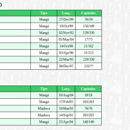
o
Tipo
Lanç.
Capítulos
Mangá
27/Dec/99
56/59
Mangá
10/Oct/89
156/349
Mangá
02/Nov/02
129/330
Mangá
05/May/04
17/75
Mangá
14/Oct/80
21/162
Mangá
03/Apr/96
31/213
Mangá
22/Mar/95
229/330
Mangá
06/Dec/07
233/??
Tipo
Lanç.
Capítulos
Mangá
10/Aug/04
18/18
Mangá
17/Feb/05
203/203
Manhwa
19/Mar/01
76/76
Manhwa
14/Sep/01
205/205
Mangá
25/Apr/94
140/140