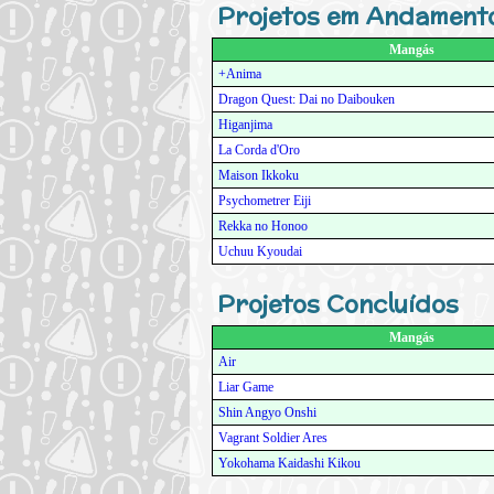
Projetos em Andament
Mangás
+Anima
Dragon Quest: Dai no Daibouken
Higanjima
La Corda d'Oro
Maison Ikkoku
Psychometrer Eiji
Rekka no Honoo
Uchuu Kyoudai
Projetos Concluídos
Mangás
Air
Liar Game
Shin Angyo Onshi
Vagrant Soldier Ares
Yokohama Kaidashi Kikou