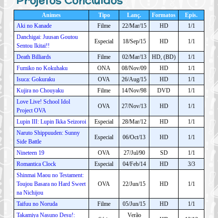
Animes
Tipo
Lanç.
Formatos
Epis.
Aki no Kanade
Filme
22/Mar/15
HD
1/1
Danchigai: Juusan Goutou
Especial
18/Sep/15
HD
1/1
Sentou Ikitai!!
Death Billiards
Filme
02/Mar/13
HD, (BD)
1/1
Fumiko no Kokuhaku
ONA
08/Nov/09
HD
1/1
Isuca: Gokuraku
OVA
26/Aug/15
HD
1/1
Kujira no Chouyaku
Filme
14/Nov/98
DVD
1/1
Love Live! School Idol
OVA
27/Nov/13
HD
1/1
Project OVA
Lupin III: Lupin Ikka Seizoroi
Especial
28/Mar/12
HD
1/1
Naruto Shippuuden: Sunny
Especial
06/Oct/13
HD
1/1
Side Battle
Nineteen 19
OVA
27/Jul/90
SD
1/1
Romantica Clock
Especial
04/Feb/14
HD
3/3
Shinmai Maou no Testament:
Toujou Basara no Hard Sweet
OVA
22/Jun/15
HD
1/1
na Nichijou
Taifuu no Noruda
Filme
05/Jun/15
HD
1/1
Takamiya Nasuno Desu!:
Verão