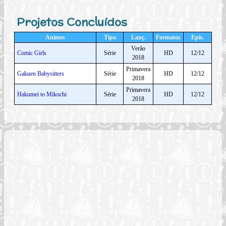
Projetos Concluídos
Animes
Tipo
Lanç.
Formatos
Epis.
Verão
Comic Girls
Série
HD
12/12
2018
Primavera
Gakuen Babysitters
Série
HD
12/12
2018
Primavera
Hakumei to Mikochi
Série
HD
12/12
2018