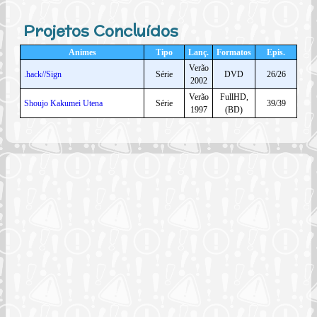
Projetos Concluídos
Animes
Tipo
Lanç.
Formatos
Epis.
Verão
.hack//Sign
Série
DVD
26/26
2002
Verão
FullHD,
Shoujo Kakumei Utena
Série
39/39
1997
(BD)