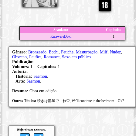
Scanlator
Capítulos
KatawareDoki
1
Gênero:
Bronzeado
,
Ecchi
,
Fetiche
,
Masturbação
,
Milf
,
Nudez
,
Obsceno
,
Peitões
,
Romance
,
Sexo em público
.
Publicação:
.
Volumes:
1
Capítulos:
1
Autoria:
História:
Saemon
.
Arte:
Saemon
.
Resumo:
Obra em edição.
Outros Títulos:
続きは部屋で…ね♡, We'll continue in the bedroom... Ok?
Referência externa: