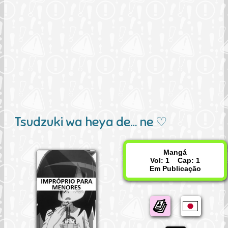
Tsudzuki wa heya de… ne ♡
Mangá
Vol: 1 Cap: 1
Em Publicação