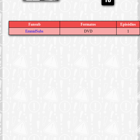
Fansub
Formatos
Episódios
EmmidSubs
DVD
1