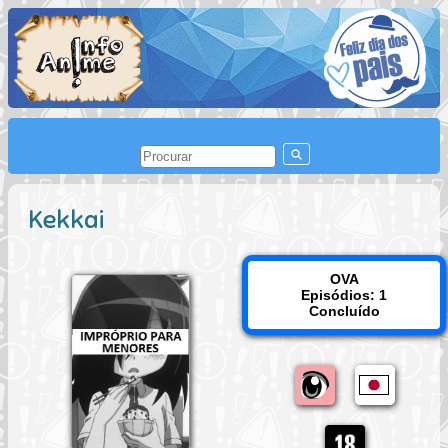
Kekkai
OVA
Episódios: 1
Concluído