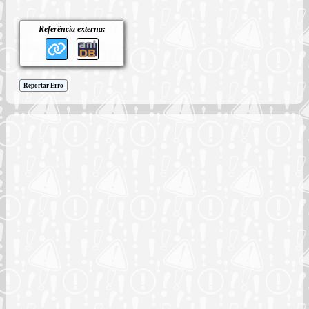
Referência externa:
Reportar Erro