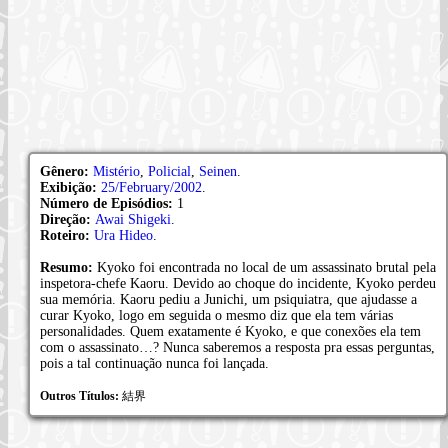
Gênero:
Mistério
,
Policial
,
Seinen
.
Exibição:
25/February/2002
.
Número de Episódios:
1
Direção:
Awai Shigeki
.
Roteiro:
Ura Hideo
.
Resumo:
Kyoko foi encontrada no local de um assassinato brutal pela
inspetora-chefe Kaoru. Devido ao choque do incidente, Kyoko perdeu
sua memória. Kaoru pediu a Junichi, um psiquiatra, que ajudasse a
curar Kyoko, logo em seguida o mesmo diz que ela tem várias
personalidades. Quem exatamente é Kyoko, e que conexões ela tem
com o assassinato…? Nunca saberemos a resposta pra essas perguntas,
pois a tal continuação nunca foi lançada.
Outros Títulos:
結界