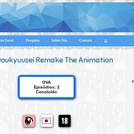
sta Geral
Pesquisa
Sobre Nós
Contato
Doukyuusei Remake The Animation
F
OVA
Episódios: 2
Concluído