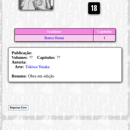
Scanlator
Capítulos
Boteco Hentai
1
Publicação:
.
Volumes:
??
Capítulos:
??
Autoria:
Arte:
Tokiwa Yutaka
.
Resumo:
Obra em edição.
Reportar Erro