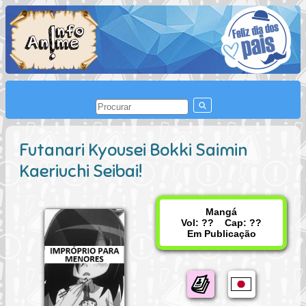
Futanari Kyousei Bokki Saimin
Kaeriuchi Seibai!
Mangá
Vol: ?? Cap: ??
Em Publicação