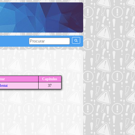
ator
Capítulos
entai
37