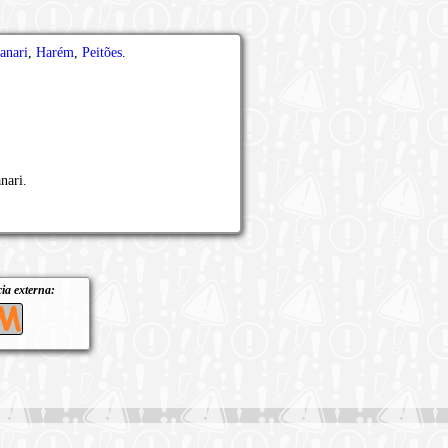
anari
,
Harém
,
Peitões
.
nari.
ia externa: