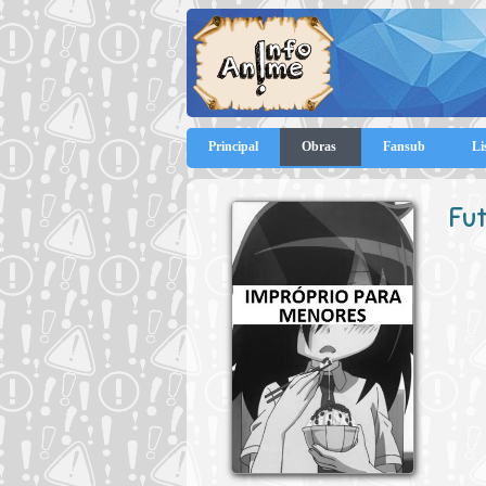
Principal
Obras
Fansub
Li
Fut