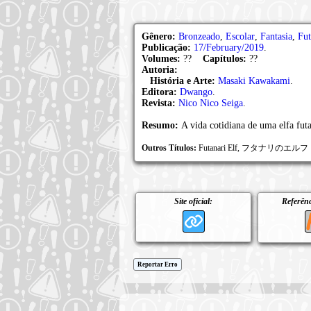
Gênero:
Bronzeado
,
Escolar
,
Fantasia
,
Fut
Publicação:
17/February/2019
.
Volumes:
??
Capítulos:
??
Autoria:
História e Arte:
Masaki Kawakami
.
Editora:
Dwango
.
Revista:
Nico Nico Seiga
.
Resumo:
A vida cotidiana de uma elfa futa
Outros Títulos:
Futanari Elf, フタナリのエルフ
Site oficial:
Referênc
Reportar Erro