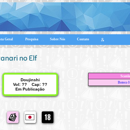
sta Geral
Pesquisa
Sobre Nós
Contato
anari no Elf
Scanl
Doujinshi
Boteco H
Vol: ?? Cap: ??
Em Publicação