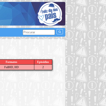
Formatos
Episódios
FullHD, HD
2