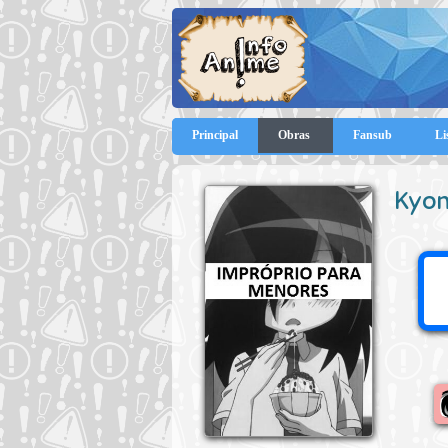
Principal
Obras
Fansub
Li
Kyon