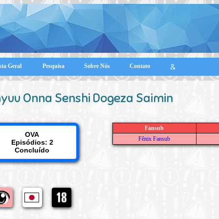
sta Geral
Pesquisa
Sobre Nós
Contato
yuu Onna Senshi Dogeza Saimin
Fansub
OVA
Fênix Fansub
Episódios: 2
Concluído