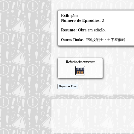
Exibição:
.
Número de Episódios:
2
Resumo:
Obra em edição.
Outros Títulos:
巨乳女戦士・土下座催眠
Referência externa:
Reportar Erro