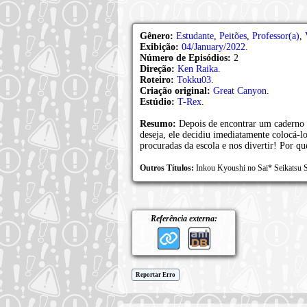
Gênero:
Estudante
,
Peitões
,
Professor(a)
,
Exibição:
04/January/2022
.
Número de Episódios:
2
Direção:
Ken Raika
.
Roteiro:
Tokku03
.
Criação original:
Great Canyon
.
Estúdio:
T-Rex
.
Resumo:
Depois de encontrar um caderno 
deseja, ele decidiu imediatamente colocá-l
procuradas da escola e nos divertir! Por q
Outros Títulos:
Inkou Kyoushi no Sai* Se
Referência externa:
Reportar Erro