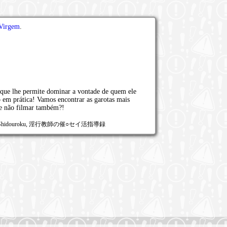
Virgem
.
que lhe permite dominar a vontade de quem ele
o em prática! Vamos encontrar as garotas mais
ue não filmar também?!
ikatsu Shidouroku, 淫行教師の催○セイ活指導録