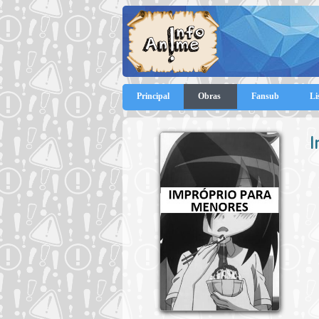
Principal
Obras
Fansub
Li
I