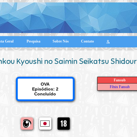
sta Geral
Pesquisa
Sobre Nós
Contato
nkou Kyoushi no Saimin Seikatsu Shidou
Fansub
OVA
Fênix Fansub
Episódios: 2
Concluído